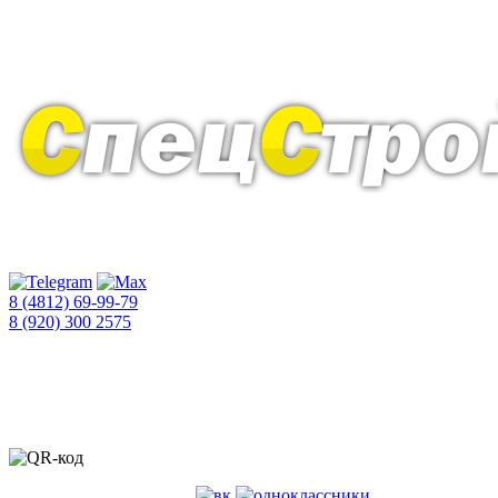
Адрес: г. Смоленск, ул. Рыленкова д. 34
Приём заявок ежедневно: 8.00 - 21.00
8 (4812) 69-99-79
8 (920) 300 2575
«СПЕЦ СТРОЙ 67» -
доставка сыпучих материалов
(
песок
,
щебень
,
гравий
,
ПГС
) в Смоленске.
Все права защищены.
Копирование материалов сайта запрещено ©. 2010-
2026 г.
Наши социальные сети: