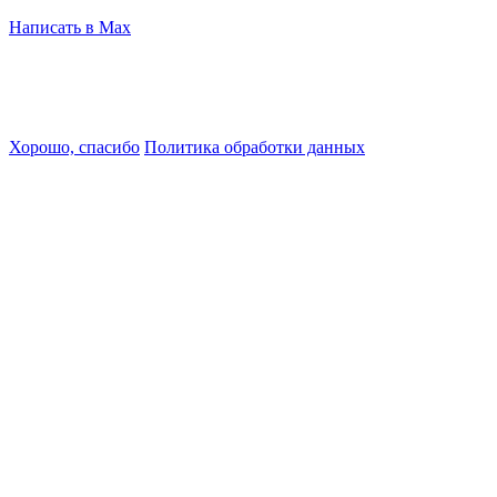
Написать в Max
Cайт использует файлы cookies и сервисы сбора технических
данных посетителей для обеспечения работоспособности и
улучшения качества обслуживания. Продолжая использовать
наш сайт, вы соглашаетесь с использованием данных
технологий.
Хорошо, спасибо
Политика обработки данных